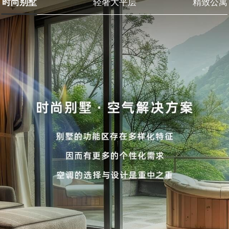
时尚别墅
轻奢大平层
精致公寓